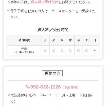
※初診の方は、
婦人科で受け付け
をお済ませください。
母子手帳をお持ちの方は、バースセンターをご受診くだ
さい。
婦人科／受付時間
受付時間
月
火
水
木
金
土
日
午前
〇
〇
〇
〇
〇
〇
－
（8:30～11:00）
再診の方
092-832-1226
（予約専用）
※電話受付時間／9：00～17：00（月～土曜 ※祝日除
く）