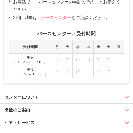
※お電話で、「バースセンターの再診の予約」とお伝えく
ださい。
※2回目以降は、
バースセンター
をご受診ください。
バースセンター／受付時間
受付時間
月
火
水
木
金
土
日
午前
〇
〇
〇
〇
〇
〇
－
（8：30～11：00）
午後
〇
〇
〇
－
〇
〇
－
（13：30～15：30）
センターについて
出産のご案内
ケア・サービス