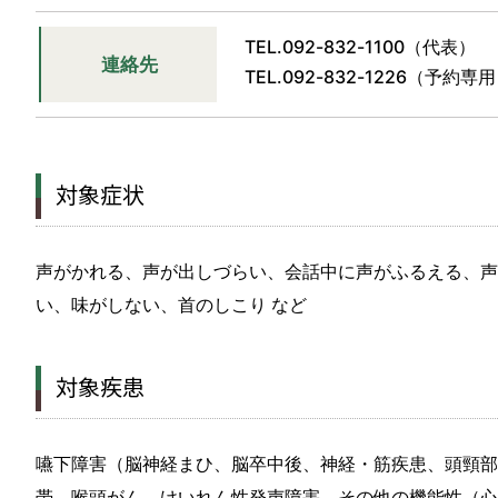
TEL.
092-832-1100
（代表）
連絡先
TEL.
092-832-1226
（予約専用
対象症状
声がかれる、声が出しづらい、会話中に声がふるえる、声
い、味がしない、首のしこり など
対象疾患
嚥下障害（脳神経まひ、脳卒中後、神経・筋疾患、頭頸部
帯、喉頭がん、けいれん性発声障害、その他の機能性（心