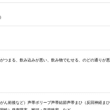
）
がつまる、飲み込みが悪い、飲み物でむせる、のどの通りが悪
がん術後など）声帯ポリープ声帯結節声帯まひ（反回神経まひ
因性）発声障害、喉頭・気管狭窄、など