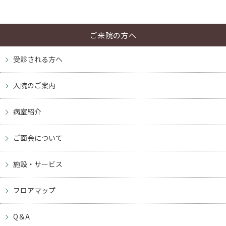
予約専用電話
TEL.
092-832-1226
ご来院の方へ
診療日／月曜～土曜日
受付時間
受診される方へ
8：00～12：30／13：30～16：30
入院のご案内
アクセス
駐車場
病室紹介
ご面会について
JP
EN
CH
施設・サービス
フロアマップ
Q＆A