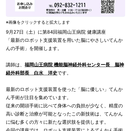
予約専用電話
TEL.
092-832-1226
診療日／月曜～土曜日
※画像をクリックすると拡大します
9月27日（土）に第84回福岡山王病院 健康講座
受付時間
8：00～12：30／13：30～16：30
「最新のロボット支援装置を用いた脳にやさしいてんか
んの手術」を開催します。
アクセス
駐車場
講師は、
福岡山王病院 機能脳神経外科センター長 脳神
経外科部長 白水 洋史
です。
JP
EN
CH
最新のロボット支援装置を使った「脳に優しい」てんか
ん手術が注目を集めています。
従来の開頭手術に比べて身体への負担が少なく、精度の
高い診断と治療が可能となったこの新技術は、てんかん
に悩む多くの方々に新たな選択肢を提供します。
今回の講座では、ロボット支援装置によるてんかん手術