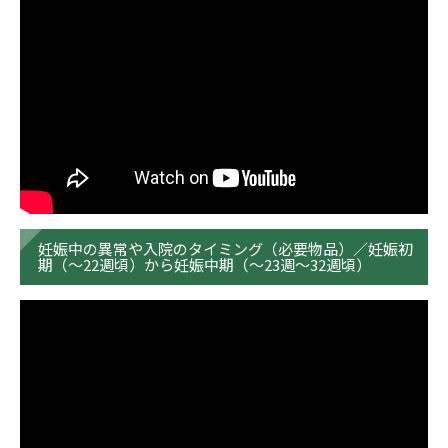
予約専用電話
TEL.
092-832-1226
診療日／月曜～土曜日
受付時間
8：00～12：30／13：30～16：30
アクセス
駐車場
妊娠中の異常や入院のタイミング（必要物品）／妊娠初
期（～22週頃）から妊娠中期（～23週～32週頃）
JP
EN
CH