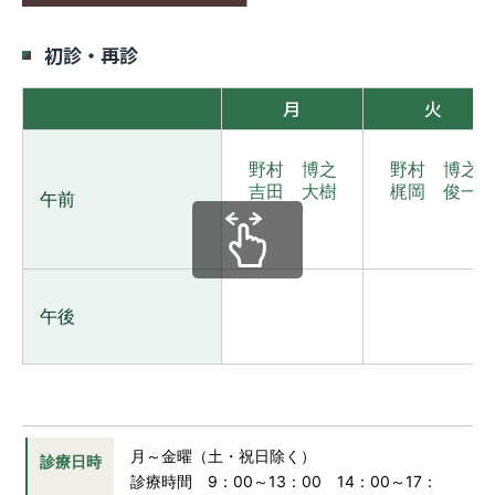
医療関係者の方へ
初診・再診
月
火
採用情報
野村 博之
野村 博之
交通アクセス
吉田 大樹
梶岡 俊一
午前
プライバシーポリシー
お問い合わせ
午後
月～金曜（土・祝日除く）
診療日時
診療時間 9：00～13：00 14：00～17：