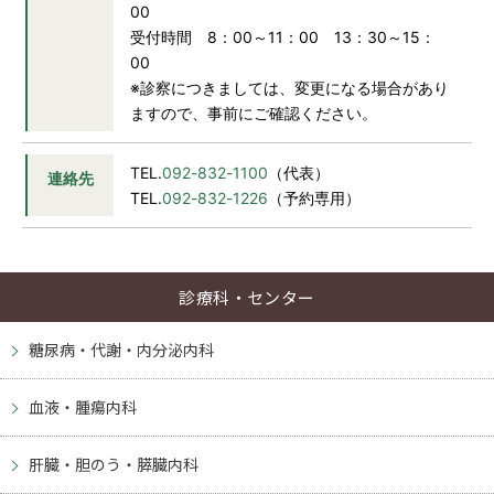
予約専用電話
00
TEL.
092-832-1226
受付時間 8：00～11：00 13：30～15：
00
診療日／月曜～土曜日
※診察につきましては、変更になる場合があり
ますので、事前にご確認ください。
受付時間
8：00～12：30／13：30～16：30
TEL.
092-832-1100
（代表）
連絡先
TEL.
092-832-1226
（予約専用）
アクセス
駐車場
診療科・センター
JP
EN
CH
糖尿病・代謝・内分泌内科
血液・腫瘍内科
肝臓・胆のう・膵臓内科