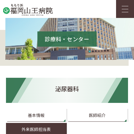
アクセス
採用情報
診療科・センター
HOME
ご来院の方へ
泌尿器科
診療科・センター
人間ドック
基本情報
医師紹介
外来医師担当表
当院について