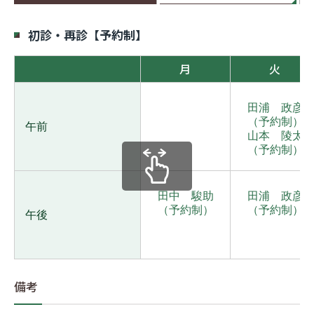
医療関係者の方へ
初診・再診【予約制】
月
火
採用情報
田浦 政彦
交通アクセス
（予約制）
午前
山本 陵太
（予約制）
プライバシーポリシー
お問い合わせ
田中 駿助
田浦 政彦
（予約制）
（予約制）
午後
備考