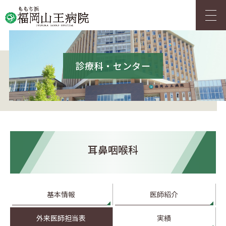
アクセス
採用情報
診療科・センター
HOME
ご来院の方へ
耳鼻咽喉科
診療科・センター
人間ドック
基本情報
医師紹介
外来医師担当表
実績
当院について