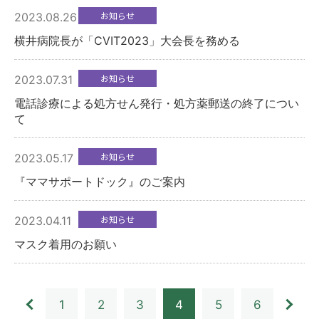
予約専用電話
お知らせ
2023.08.26
TEL.
092-832-1226
横井病院長が「CVIT2023」大会長を務める
診療日／月曜～土曜日
受付時間
お知らせ
2023.07.31
8：00～12：30／13：30～16：30
電話診療による処方せん発行・処方薬郵送の終了につい
て
アクセス
駐車場
お知らせ
2023.05.17
『ママサポートドック』のご案内
JP
EN
CH
お知らせ
2023.04.11
マスク着用のお願い
1
2
3
4
5
6