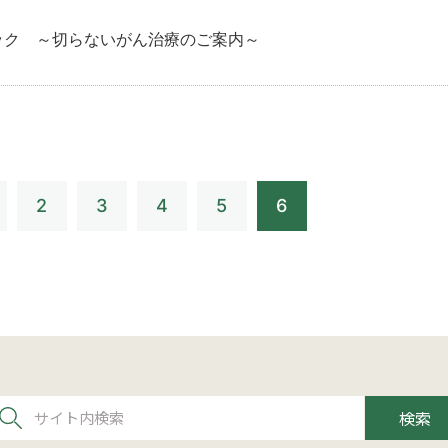
ック ～切らないがん治療のご案内～
2
3
4
5
6